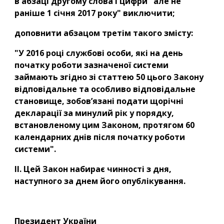
в абзаці другому слова і цифри "але не 
раніше 1 січня 2017 року" виключити;
доповнити абзацом третім такого змісту:
"У 2016 році службові особи, які на день 
початку роботи зазначеної системи 
займають згідно зі статтею 50 цього Закону 
відповідальне та особливо відповідальне 
становище, зобов’язані подати щорічні 
декларації за минулий рік у порядку, 
встановленому цим Законом, протягом 60 
календарних днів після початку роботи 
системи".
II. Цей Закон набирає чинності з дня, 
наступного за днем його опублікування.
Президент України                                                                                                  